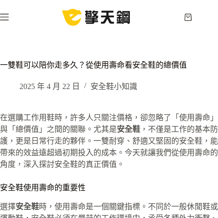
跳
至
購
主
物
要
車
內
容
一雙鞋可以陪你走多久？從使用壽命看安全鞋的總價值
2025 年 4 月 22 日
安全鞋小知識
在選購工作用鞋時，許多人只關注價格，卻忽略了「使用壽命」
與「總價值」之間的關聯。尤其是
安全鞋
，不僅是工作的基本防
護，更是日常行走的夥伴。一雙耐穿、舒適又堅固的安全鞋，能
帶來的效益遠超過初期投入的成本。今天就讓我們從使用壽命的
角度，深入探討安全鞋的真正價值。
安全鞋使用壽命的重要性
選擇
安全鞋
時，使用壽命是一個關鍵指標。不同於一般休閒鞋或