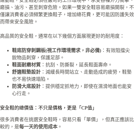
運動鞋，安全鞋必須在嚴苛的工作環境中，承受各種外力衝擊、
磨損、油污、甚至刺穿危險。如果一雙安全鞋容易磨損開裂，不
僅讓消費者必須頻繁更換鞋子，增加總花費，更可能因防護失效
而帶來安全風險。
高品質的安全鞋，通常在以下幾個方面展現更好的耐用度：
鞋底防穿刺鋼板(視工作環境需求，非必備)
：有效阻擋尖
銳物品刺穿，保護足部。
鞋面耐磨材質
：抗刮、防撕裂，延長鞋面壽命。
舒適鞋墊設計
：減緩長時間站立、走動造成的疲勞，鞋墊
也不易快速塌陷。
防滑大底設計
：提供穩定抓地力，即使在濕滑地面也能安
心行走。
安全鞋的總價值：不只是價格，更是「CP值」
很多消費者在挑選安全鞋時，容易只看「單價」，但真正應該比
較的，是
每一天的使用成本
。