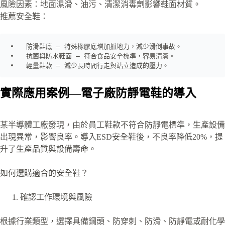
風險因素：地面濕滑、油污、清潔消毒劑影響鞋面材質。
推薦安全鞋：
•   防滑鞋底 – 特殊橡膠底增加抓地力，減少滑倒事故。

•   抗菌與防水鞋面 – 符合食品安全標準，容易清潔。

•   輕量鞋款 – 減少長時間行走與站立造成的壓力。
實際應用案例—電子廠防靜電鞋的導入
某半導體工廠發現，由於員工鞋款不符合防靜電標準，生產設備
出現異常，影響良率。導入ESD安全鞋後，不良率降低20%，提
升了生產品質與設備壽命。
如何選購適合的安全鞋？
確認工作環境與風險
根據行業類型，選擇具備鋼頭、防穿刺、防滑、防靜電或耐化學