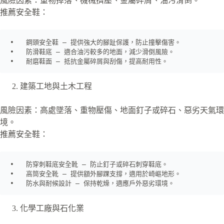
風險因素：重物掉落、機械擠壓、金屬碎屑、油污滑倒。
推薦安全鞋：
•   鋼頭安全鞋 – 提供強大的腳趾保護，防止撞擊傷害。

•   防滑鞋底 – 適合油污較多的地面，減少滑倒風險。

•   耐磨鞋面 – 抵抗金屬碎屑與刮傷，提高耐用性。
建築工地與土木工程
風險因素：高處墜落、重物壓傷、地面釘子或碎石、惡劣天氣環
境。
推薦安全鞋：
•   防穿刺鞋底安全靴 – 防止釘子或碎石刺穿鞋底。

•   高筒安全靴 – 提供額外腳踝支撐，適用於崎嶇地形。

•   防水與耐候設計 – 保持乾燥，適應戶外惡劣環境。
化學工廠與石化業