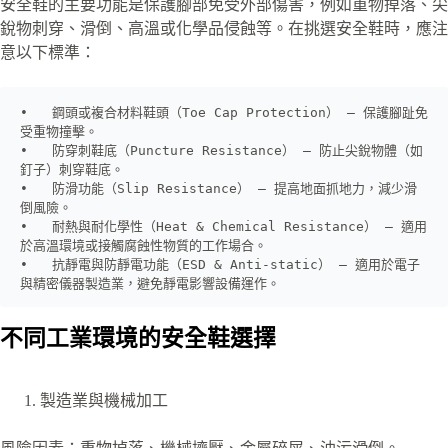
安全鞋的主要功能是保護腳部免受外部傷害，例如重物掉落、尖
銳物刺穿、滑倒、高溫或化學品侵蝕等。在挑選安全鞋時，應注
意以下標準：
•   鋼頭或複合材料鞋頭（Toe Cap Protection） – 保護腳趾免
受重物撞擊。

•   防穿刺鞋底（Puncture Resistance） – 防止尖銳物體（如
釘子）刺穿鞋底。

•   防滑功能（Slip Resistance） – 提高地面抓地力，減少滑
倒風險。

•   耐熱與耐化學性（Heat & Chemical Resistance） – 適用
於高溫環境或接觸腐蝕性物質的工作場合。

•   抗靜電與防靜電功能（ESD & Anti-static） – 適用於電子
與精密儀器製造業，避免靜電影響設備運作。
不同工業環境的安全鞋選擇
製造業與機械加工