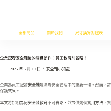
跳
至
主
要
內
容
全部商品
關於我們
尺寸換算對照表
企業配發安全鞋後的關鍵動作：員工教育別省略！
2025 年 5 月 19 日
安全鞋小知識
企業為員工配發
安全鞋
是職場安全管理中的重要一環。然而，許
保護效果。
本文將說明為何安全鞋教育不可省略，並提供幾個實用方法，幫