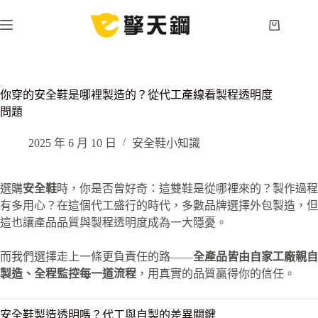
跳
至
購
主
物
要
車
內
容
你穿的安全鞋是哪裡製造的？從代工產線看製程透明度
問題
2025 年 6 月 10 日
安全鞋小知識
選購
安全鞋
時，你是否曾好奇：這雙鞋是從哪裡來的？製作過程
有多用心？在這個代工盛行的時代，多數品牌選擇外包製造，但
這也讓產品品質與製程透明度成為一大隱憂。
而我們選擇走上一條更負責任的路——
全產品皆由自家工廠親自
製造、全程監控每一道流程
，用真實的品質贏得你的信任。
安全鞋製造透明嗎？代工與自製的差異關鍵