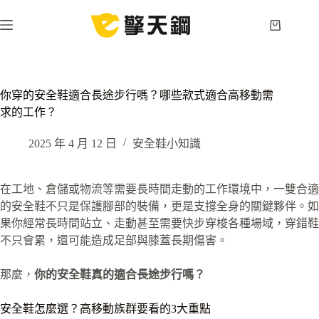
跳
至
購
主
物
要
車
內
容
你穿的安全鞋適合長途步行嗎？哪些款式適合高移動需
求的工作？
2025 年 4 月 12 日
安全鞋小知識
在工地、倉儲或物流等需要長時間走動的工作環境中，一雙合適
的安全鞋不只是保護腳部的裝備，更是支撐全身的關鍵夥伴。如
果你經常長時間站立、走動甚至需要快步穿梭各種場域，穿錯鞋
不只會累，還可能造成足部與膝蓋長期傷害。
那麼，
你的安全鞋真的適合長途步行嗎？
安全鞋怎麼選？高移動族群要看的3大重點