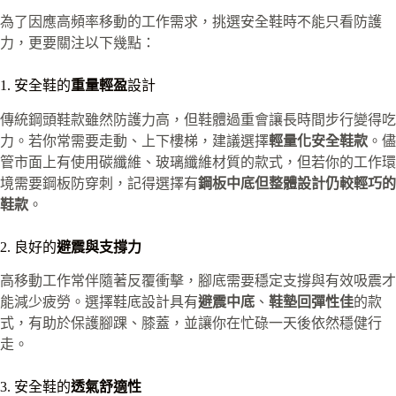
為了因應高頻率移動的工作需求，挑選安全鞋時不能只看防護
力，更要關注以下幾點：
1. 安全鞋的
重量輕盈
設計
傳統鋼頭鞋款雖然防護力高，但鞋體過重會讓長時間步行變得吃
力。若你常需要走動、上下樓梯，建議選擇
輕量化安全鞋款
。儘
管市面上有使用碳纖維、玻璃纖維材質的款式，但若你的工作環
境需要鋼板防穿刺，記得選擇有
鋼板中底但整體設計仍較輕巧的
鞋款
。
2. 良好的
避震與支撐力
高移動工作常伴隨著反覆衝擊，腳底需要穩定支撐與有效吸震才
能減少疲勞。選擇鞋底設計具有
避震中底
、
鞋墊回彈性佳
的款
式，有助於保護腳踝、膝蓋，並讓你在忙碌一天後依然穩健行
走。
3. 安全鞋的
透氣舒適性