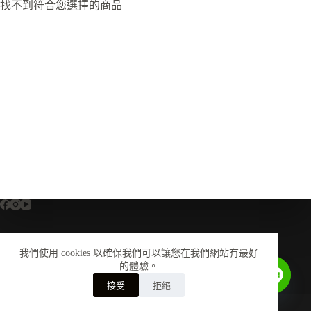
找不到符合您選擇的商品
我們使用 cookies 以確保我們可以讓您在我們網站有最好
全部商品
關於我們
尺寸換算對照表
的體驗。
鞋墊介紹
安全鞋知識
會員中心
購物須知
Contact us
接受
拒絕
美津濃銷售授權聲明
聯絡我們
Copyright © 2026 - 南溢製鞋股份有限公司