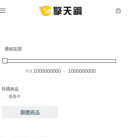
跳
至
購
主
物
要
車
內
容
價格區間
NT$
-
Minimum Price
Maximum Price
特價商品
優惠中
篩選商品