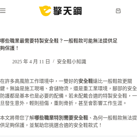
跳
至
購
主
物
要
車
內
容
哪些職業最需要特製安全鞋？一般鞋款可能無法提供足
夠保護！
2025 年 4 月 11 日
安全鞋小知識
在許多高風險工作環境中，一雙好的
安全鞋
遠比一般鞋款更關
鍵。無論是施工現場、倉儲物流，還是重工業環境，腳部的安全
防護都是基本也是必要的配備。若未配戴合適的特製安全鞋，一
旦發生意外，輕則扭傷，重則骨折，甚至會影響工作生涯。
本文將帶您了解
哪些職業特別需要安全鞋
、為何一般鞋款無法提
供足夠保護，並幫助您挑選合適的安全鞋款式！