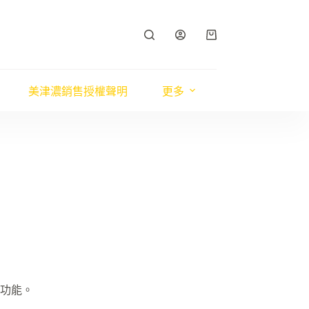
購
物
車
美津濃銷售授權聲明
更多
功能。