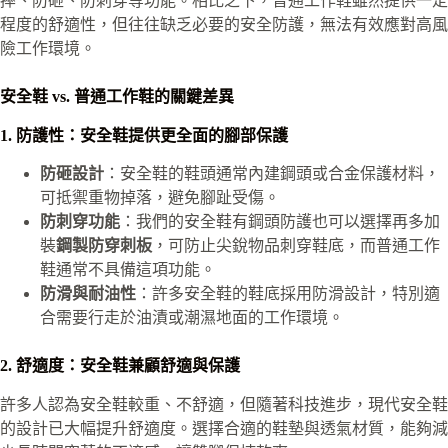
摔、防砸、防刺穿等功能。相比之下，普通工作鞋雖然提供一定
程度的舒適性，但往往缺乏必要的安全防護，無法有效應對高風
險工作環境。
安全鞋 vs. 普通工作鞋的關鍵差異
1. 防護性：安全鞋提供更全面的腳部保護
防砸設計
：安全鞋的鞋頭通常內建鋼頭或合金保護材料，
可抵禦重物掉落，避免腳趾受傷。
防刺穿功能
：我們的安全鞋有鋼頭防護也可以選擇再多加
裝
鋼製防穿刺板
，可防止尖銳物品刺穿鞋底，而普通工作
鞋通常不具備這項功能。
防滑與耐油性
：許多安全鞋的鞋底採用防滑設計，特別適
合需要行走於油漬或潮濕地面的工作環境。
2. 舒適度：安全鞋兼顧舒適與保護
許多人認為安全鞋較重、不舒適，但隨著科技進步，現代安全鞋
的設計已大幅提升舒適度。選擇合適的鞋墊與透氣材質，能夠減