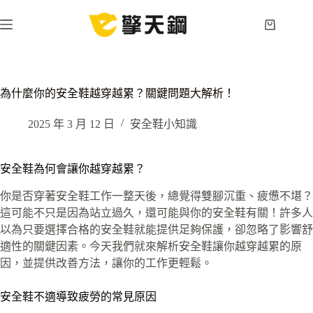
跳
至
購
主
物
要
車
內
容
為什麼你的安全鞋越穿越累？關鍵問題大解析！
2025 年 3 月 12 日
安全鞋小知識
安全鞋為何會讓你越穿越累？
你是否穿著安全鞋工作一整天後，總覺得雙腳沉重、疲憊不堪？
這可能不只是因為站立過久，還可能與你的安全鞋有關！許多人
以為只要選擇合格的安全鞋就能提供足夠保護，卻忽略了影響舒
適性的關鍵因素。今天我們就來解析安全鞋讓你越穿越累的原
因，並提供改善方法，讓你的工作更輕鬆。
安全鞋不適導致疲勞的常見原因