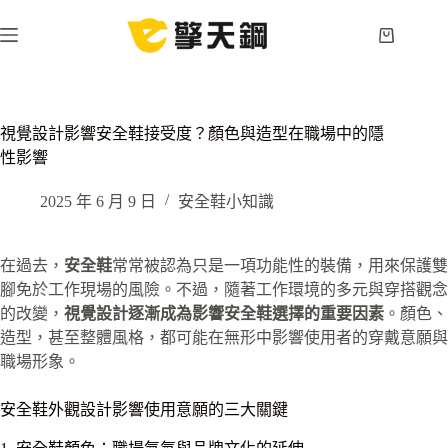
跳
至
購
主
物
要
車
內
容
視覺設計影響安全鞋接受度？顏色與造型在職場中的隱
性影響
2025 年 6 月 9 日
安全鞋小知識
在過去，
安全鞋
常常被認為只是一項功能性的裝備，用來保護雙
腳免於工作現場的風險。不過，隨著工作環境的多元與穿搭觀念
的改變，
視覺設計逐漸成為影響安全鞋選擇的重要因素
。顏色、
造型，甚至整體風格，都可能在無形中影響使用者的穿戴意願與
職場形象。
安全鞋外觀設計影響使用意願的三大關鍵