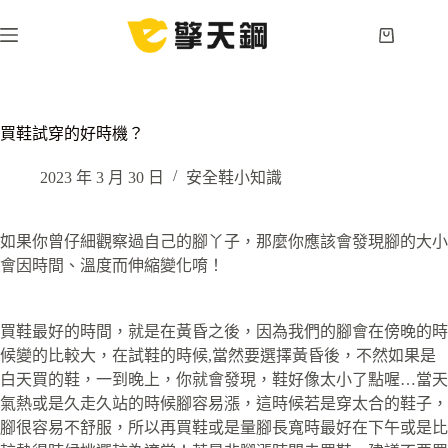
跳
至
購
主
物
要
車
內
容
買鞋試穿的好時機？
2023 年 3 月 30 日
安全鞋小知識
如果你曾仔細觀察過自己的腳丫子，那麼你應該會發現腳的大小
會因時間、溫度而伸縮變化唷！
買鞋最好的時間，就是在黃昏之後，因為我們的腳會在傍晚的時
候變的比較大，在試鞋的時候,當然要選擇黃昏後，不然如果是
白天買的鞋，一到晚上，你就會發現，鞋好像太小了點喔…當天
氣熱或是久走久站的時候腳容易漲，這時候若是穿太合的鞋子，
腳很容易不舒服，所以再買鞋或是量腳長寬時最好在下午或是比