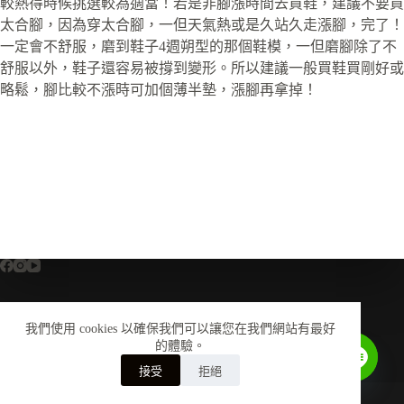
較熱得時候挑選較為適當！若是非腳漲時間去買鞋，建議不要買
太合腳，因為穿太合腳，一但天氣熱或是久站久走漲腳，完了！
一定會不舒服，磨到鞋子4週朔型的那個鞋模，一但磨腳除了不
舒服以外，鞋子還容易被撐到變形。所以建議一般買鞋買剛好或
略鬆，腳比較不漲時可加個薄半墊，漲腳再拿掉！
我們使用 cookies 以確保我們可以讓您在我們網站有最好
全部商品
關於我們
尺寸換算對照表
的體驗。
鞋墊介紹
安全鞋知識
會員中心
購物須知
Contact us
接受
拒絕
美津濃銷售授權聲明
聯絡我們
Copyright © 2026 - 南溢製鞋股份有限公司