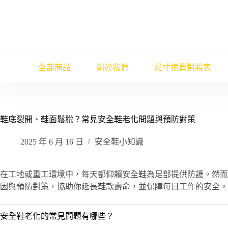
跳
至
主
要
內
容
全部商品
關於我們
尺寸換算對照表
鞋底裂開、鞋面鬆脫？常見安全鞋老化問題與預防對策
2025 年 6 月 16 日
安全鞋小知識
在工地或重工環境中，每天都仰賴安全鞋為足部提供防護。然而
因與預防對策，協助你延長鞋款壽命，並保障每日工作的安全。
安全鞋老化的常見問題有哪些？