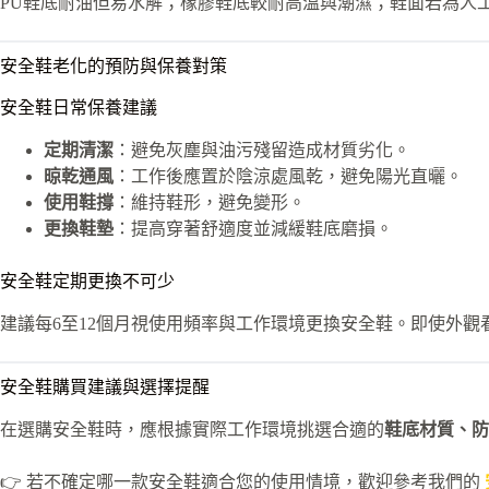
PU鞋底耐油但易水解；橡膠鞋底較耐高溫與潮濕；鞋面若為人
安全鞋老化的預防與保養對策
安全鞋日常保養建議
定期清潔
：避免灰塵與油污殘留造成材質劣化。
晾乾通風
：工作後應置於陰涼處風乾，避免陽光直曬。
使用鞋撐
：維持鞋形，避免變形。
更換鞋墊
：提高穿著舒適度並減緩鞋底磨損。
安全鞋定期更換不可少
建議每6至12個月視使用頻率與工作環境更換安全鞋。即使外
安全鞋購買建議與選擇提醒
在選購安全鞋時，應根據實際工作環境挑選合適的
鞋底材質、防
👉 若不確定哪一款安全鞋適合您的使用情境，歡迎參考我們的