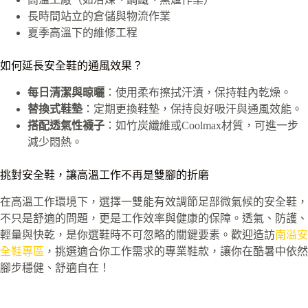
長時間站立的倉儲與物流作業
夏季高溫下的維修工程
如何延長安全鞋的通風效果？
每日清潔與晾曬
：使用柔布擦拭汗漬，保持鞋內乾燥。
替換式鞋墊
：定期更換鞋墊，保持良好吸汗與通風效能。
搭配透氣性襪子
：如竹炭纖維或Coolmax材質，可進一步
減少悶熱。
挑對安全鞋，讓高溫工作不再是雙腳的折磨
在高溫工作環境下，選擇一雙能有效調節足部微氣候的安全鞋，
不只是舒適的問題，更是工作效率與健康的保障。透氣、防護、
輕量與快乾，是你選鞋時不可忽略的關鍵要素。歡迎造訪
南溢安
全鞋專區
，挑選適合你工作需求的專業鞋款，讓你在酷暑中依然
腳步穩健、舒適自在！