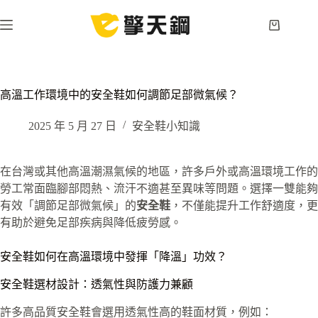
跳
至
購
主
物
要
車
內
容
高溫工作環境中的安全鞋如何調節足部微氣候？
2025 年 5 月 27 日
安全鞋小知識
在台灣或其他高溫潮濕氣候的地區，許多戶外或高溫環境工作的
勞工常面臨腳部悶熱、流汗不適甚至異味等問題。選擇一雙能夠
有效「調節足部微氣候」的
安全鞋
，不僅能提升工作舒適度，更
有助於避免足部疾病與降低疲勞感。
安全鞋如何在高溫環境中發揮「降溫」功效？
安全鞋選材設計：透氣性與防護力兼顧
許多高品質安全鞋會選用透氣性高的鞋面材質，例如：