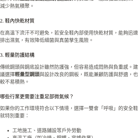
減少熱氣積聚。
2. 鞋內快乾材質
在高溫下流汗不可避免，若安全鞋內部使用快乾材質，能夠迅速
排出濕氣，有效降低細菌與真菌孳生風險。
3. 輕量防護結構
傳統鋼頭與鋼底設計雖然防護強，但容易造成悶熱與負重感。建
議選擇
輕量型鋼頭
與設計改良的鋼板，既能兼顧防護與舒適，也
較不易積熱。
哪些行業更需要注重足部微氣候？
如果你的工作環境符合以下情境，選擇一雙會「呼吸」的安全鞋
就特別重要：
工地施工、道路鋪設等戶外勞動
高溫工廠（如冶煉、鋼鐵、窯爐作業）