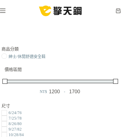
跳
至
購
主
物
要
車
內
容
商品分類
紳士/休閒舒適安全鞋
價格區間
NT$
-
Minimum Price
Maximum Price
尺寸
6/24/76
7/25/78
8/26/80
9/27/82
10/28/84