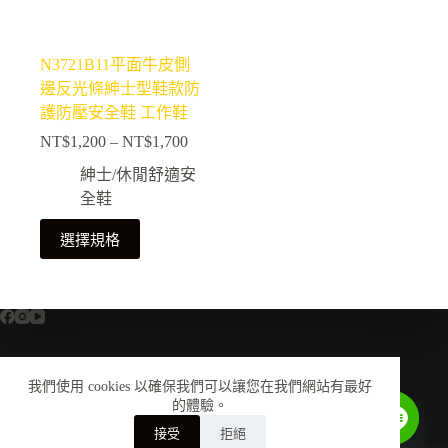
N3721B11平面牛皮側
邊反光條紳士型鞋款防
護防壓安全鞋 工作鞋
NT$
1,200
–
NT$
1,700
價
格
紳士/休閒舒適安
範
全鞋
圍：
此
NT$1,200
選擇規格
產
到
NT$1,700
品
有
多
種
款
我們使用 cookies 以確保我們可以讓您在我們網站有最好
全部商品
關於我們
尺寸換算對照表
式。
的體驗。
鞋墊介紹
安全鞋知識
會員中心
購物須知
Contact us
可
接受
拒絕
美津濃銷售授權聲明
聯絡我們
在