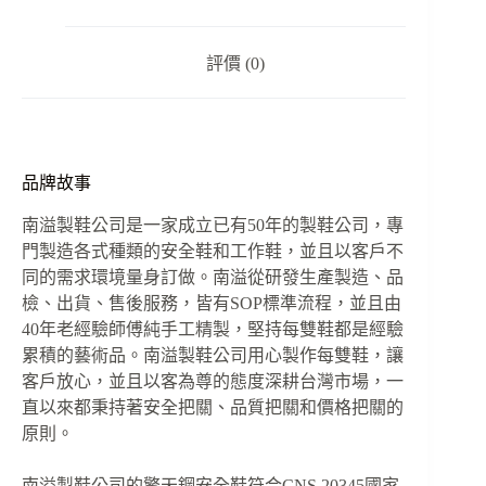
數
量
評價 (0)
品牌故事
南溢製鞋公司是一家成立已有50年的製鞋公司，專
門製造各式種類的安全鞋和工作鞋，並且以客戶不
同的需求環境量身訂做。南溢從研發生產製造、品
檢、出貨、售後服務，皆有SOP標準流程，並且由
40年老經驗師傅純手工精製，堅持每雙鞋都是經驗
累積的藝術品。南溢製鞋公司用心製作每雙鞋，讓
客戶放心，並且以客為尊的態度深耕台灣市場，一
直以來都秉持著安全把關、品質把關和價格把關的
原則。
南溢製鞋公司的擎天鋼安全鞋符合CNS 20345國家