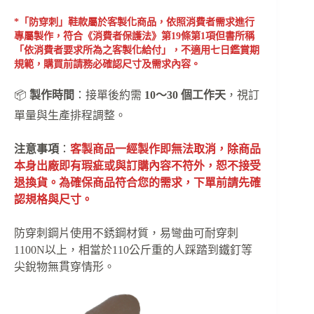
*「防穿刺」鞋款屬於客製化商品，依照消費者需求進行
專屬製作，符合《消費者保護法》第19條第1項但書所稱
「依消費者要求所為之客製化給付」，不適用七日鑑賞期
規範，購買前請務必確認尺寸及需求內容。
📦
製作時間
：接單後約需
10～30 個工作天
，視訂
單量與生產排程調整。
注意事項
：
客製商品一經製作即無法取消，除商品
本身出廠即有瑕疵或與訂購內容不符外，恕不接受
退換貨。為確保商品符合您的需求，下單前請先確
認規格與尺寸。
防穿刺鋼片使用不銹鋼材質，易彎曲可耐穿刺
1100N以上，相當於110公斤重的人踩踏到鐵釘等
尖銳物無貫穿情形。