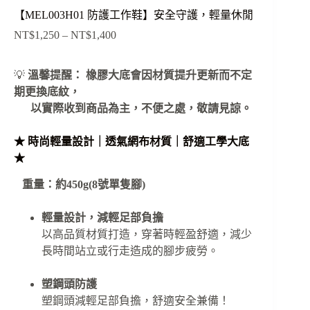
【MEL003H01 防護工作鞋】安全守護，輕量休閒
NT$
1,250
–
NT$
1,400
價
格
範
💡
溫馨提醒： 橡膠大底會因材質提升更新而不定
圍：
期更換底紋，
NT$1,250
以實際收到商品為主，
不便之處，敬請見諒。
到
NT$1,400
★ 時尚輕量設計｜透氣網布材質｜舒適工學大底
★
重量：約450g(8號單隻腳)
輕量設計，減輕足部負擔
以高品質材質打造，穿著時輕盈舒適，減少
長時間站立或行走造成的腳步疲勞。
塑鋼頭防護
塑鋼頭減輕足部負擔，舒適安全兼備！