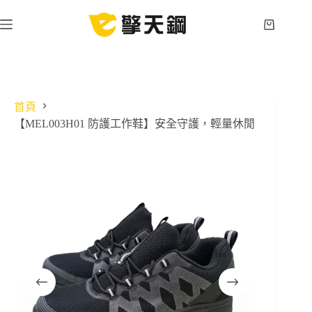
跳
至
購
主
物
要
車
內
容
首頁
【MEL003H01 防護工作鞋】安全守護，輕量休閒