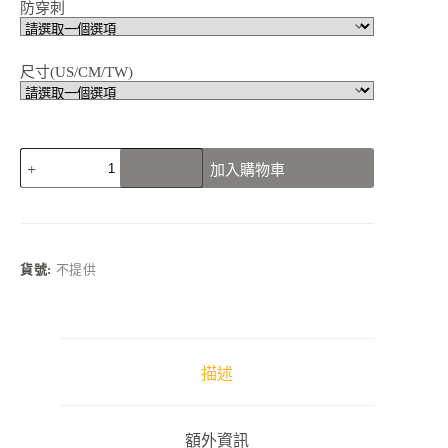
防穿刺
尺寸(US/CM/TW)
【MEL003H01
加入購物車
防
護
工
作
鞋】
貨號:
不提供
安
全
守
護，
輕
描述
量
休
閒
額外資訊