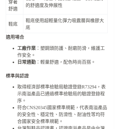
穿著
的舒適度及伸展性
舒適
鞋底使用超輕量化彈力吸震層與橡膠大
鞋底
底
適用場合
工廠作業
：塑鋼頭防護、耐磨防滑，維護工
作安全。
日常通勤
：輕量舒適，配色時尚百搭。
標準與認證
取得經濟部標準檢驗局驗證登錄R73294，表
示南溢產品已通過標準檢驗局的驗證登錄程
序。
符合CNS20345國家標準規範，代表南溢產品
的安全性、穩定性、防滑性、耐油性等均符
合國家安全標準規範。
台灣製鞋品認證書，認證南溢產品是由台灣