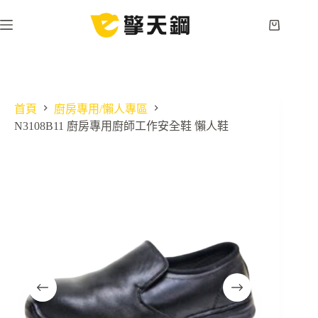
跳
至
購
主
物
要
車
內
容
首頁
廚房專用/懶人專區
N3108B11 廚房專用廚師工作安全鞋 懶人鞋