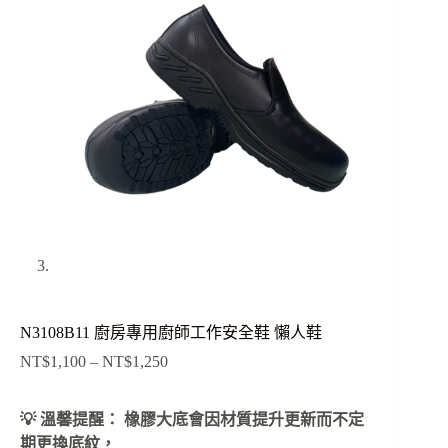
N3108B11 廚房專用廚師工作安全鞋 懶人鞋
NT$
1,100
–
NT$
1,250
價
格
範
💡 溫馨提醒： 橡膠大底會因材質提升更新而不定
圍：
期更換底紋，