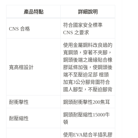
產品特點
詳細說明
符合國家安全標準
CNS 合格
CNS 之要求
使用金屬鋼料改良過的
寬鋼頭，穿著不夾腳，
鋼頭後端之邊緣貼合橡
寬高楦設計
膠延條加強，使鋼頭後
端不至壓迫足部 楦頭
加寬3公分腳背圍符合
國人腳型，不壓迫腳背
耐衝擊性
鋼頭耐衝擊性200焦耳
鋼頭耐壓縮性15000牛
耐壓縮性
頓
使用EVA結合半插乳膠