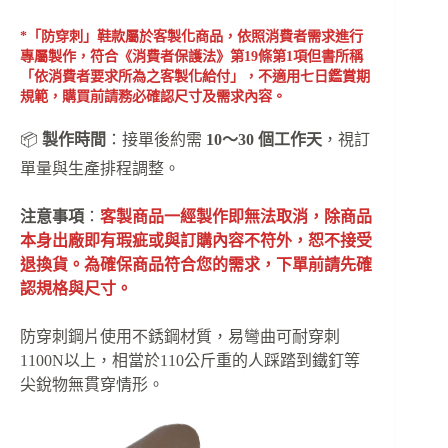
*「防穿刺」鞋款屬於客製化商品，依照消費者需求進行
專屬製作，符合《消費者保護法》第19條第1項但書所稱
「依消費者要求所為之客製化給付」，不適用七日鑑賞期
規範，購買前請務必確認尺寸及需求內容。
📦
製作時間
：接單後約需
10～30 個工作天
，視訂
單量與生產排程調整。
注意事項
：
客製商品一經製作即無法取消，除商品
本身出廠即有瑕疵或與訂購內容不符外，恕不接受
退換貨。為確保商品符合您的需求，下單前請先確
認規格與尺寸。
防穿刺鋼片使用不銹鋼材質，易彎曲可耐穿刺
1100N以上，相當於110公斤重的人踩踏到鐵釘等
尖銳物無貫穿情形。