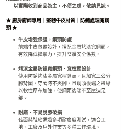
NT$1,100
以實際收到商品為主，不便之處，敬請見諒。
到
NT$1,250
★ 廚房廚師專用｜堅韌牛皮材質｜防鏽處理寬鋼
頭 ★
牛皮增強保護，鋼頭防護
前端牛皮包覆設計，搭配金屬烤漆寬鋼頭，
有效降低撞擊力，提升整體安全係數。
烤漆金屬防鏽寬鋼頭、寬楦頭設計
使用防銹烤漆金屬寬楦鋼頭，且加寬三公分
腳背圍，穿著時不夾腳，且鋼頭後端之邊緣
以軟性厚布加強，使鋼頭後端不至壓迫足
部。
耐磨、不易脫膠破損
鞋面與鞋底通過多項耐磨度測試，適合工
地、工廠及戶外作業等多種工作環境。