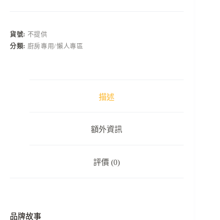
專
用
廚
貨號:
不提供
師
分類:
廚房專用/懶人專區
工
作
安
全
鞋
描述
懶
人
鞋
額外資訊
數
量
評價 (0)
品牌故事