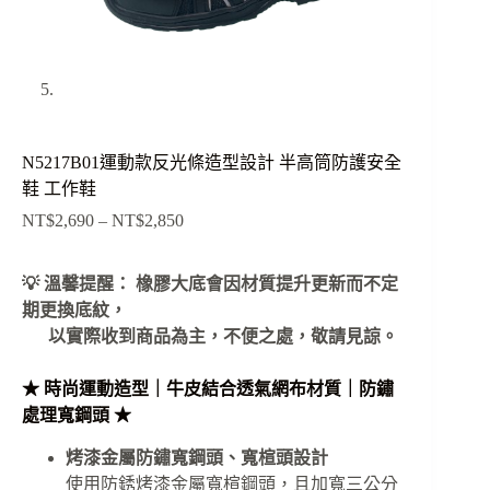
N5217B01運動款反光條造型設計 半高筒防護安全
鞋 工作鞋
NT$
2,690
–
NT$
2,850
價
格
範
💡 溫馨提醒： 橡膠大底會因材質提升更新而不定
圍：
期更換底紋，
NT$2,690
以實際收到商品為主，不便之處，敬請見諒。
到
NT$2,850
★ 時尚運動造型｜牛皮結合透氣網布材質｜防鏽
處理寬鋼頭 ★
烤漆金屬防鏽寬鋼頭、寬楦頭設計
使用防銹烤漆金屬寬楦鋼頭，且加寬三公分