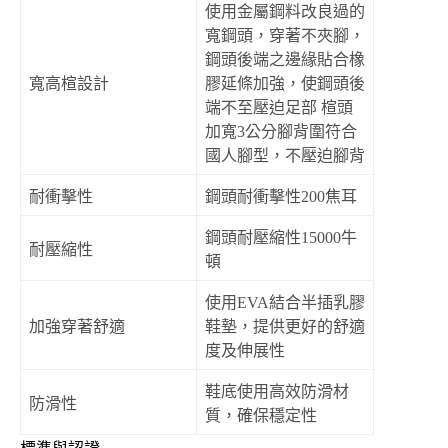
使用金屬鋼料改良過的
寬鋼頭，穿著不夾腳，
鋼頭後端之邊緣貼合橡
寬高楦設計
膠延條加強，使鋼頭後
端不至壓迫足部 楦頭
加寬3公分腳背圍符合
國人腳型，不壓迫腳背
耐衝擊性
鋼頭耐衝擊性200焦耳
鋼頭耐壓縮性15000牛
耐壓縮性
頓
使用EVA結合半插乳膠
加強穿著舒適
鞋墊，提供更好的舒適
度及伸展性
鞋底使用高效防滑材
防滑性
質，確保穩定性