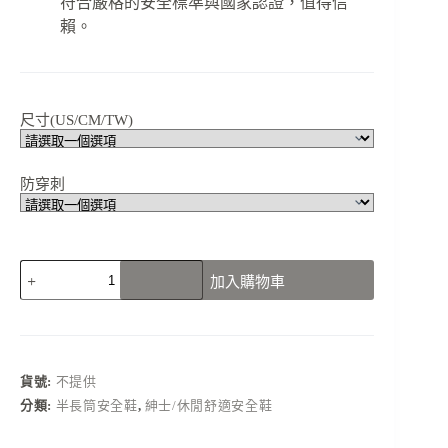
符合嚴格的安全標準與國家認證，值得信
賴。
尺寸(US/CM/TW)
防穿刺
N5217B01
加入購物車
運
動
款
反
光
貨號:
不提供
條
分類:
半長筒安全鞋
,
紳士/休閒舒適安全鞋
造
型