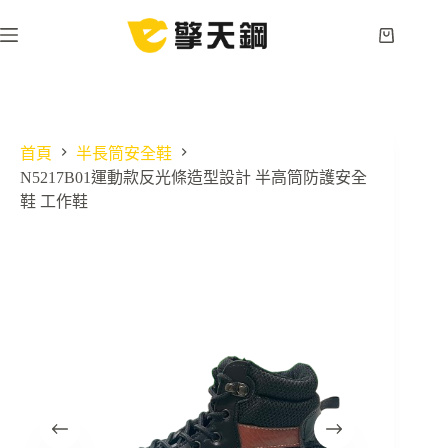
跳
至
購
主
物
要
車
內
容
首頁
半長筒安全鞋
N5217B01運動款反光條造型設計 半高筒防護安全
鞋 工作鞋