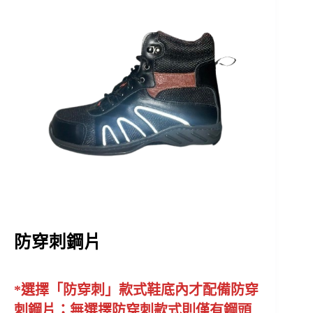
防穿刺鋼片
*選擇「防穿刺」款式鞋底內才配備防穿
刺鋼片；無選擇防穿刺款式則僅有鋼頭