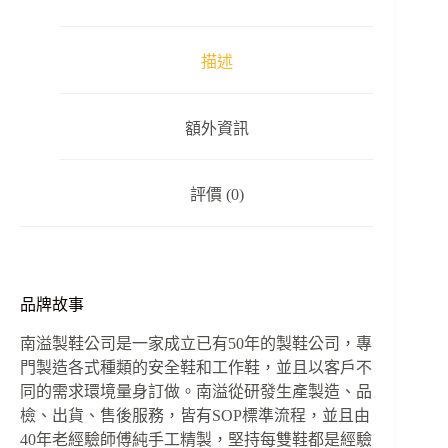
設
計
半
描述
高
筒
防
額外資訊
護
安
全
評價 (0)
鞋
工
作
鞋
數
量
品牌故事
南溢製鞋公司是一家成立已有50年的製鞋公司，專
門製造各式種類的安全鞋和工作鞋，並且以客戶不
同的需求環境量身訂做。南溢從研發生產製造、品
檢、出貨、售後服務，皆有SOP標準流程，並且由
40年老經驗師傅純手工精製，堅持每雙鞋都是經驗