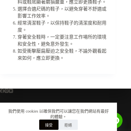
料或鞋底顯著磨損嚴重，應立即更換鞋子。
選擇合適尺碼的鞋子，以避免穿著不舒適或
影響工作效率。
經常清潔鞋子，以保持鞋子的清潔度和耐用
度。
穿著安全鞋時，一定要注意工作場所的環境
和安全性，避免意外發生。
如受衝擊壓扁壓迫之安全鞋，不論外觀看起
來如何，應立即更換。
我們使用 cookies 以確保我們可以讓您在我們網站有最好
全部商品
關於我們
尺寸換算對照表
的體驗。
鞋墊介紹
安全鞋知識
會員中心
購物須知
Contact us
接受
拒絕
美津濃銷售授權聲明
聯絡我們