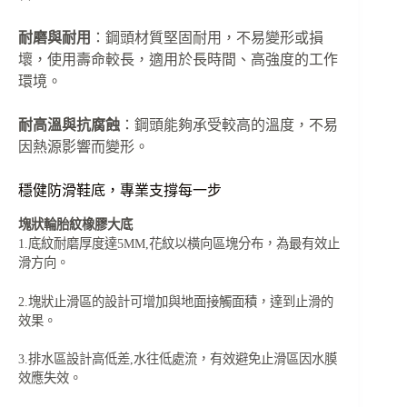
耐磨與耐用
：鋼頭材質堅固耐用，不易變形或損
壞，使用壽命較長，適用於長時間、高強度的工作
環境。
耐高溫與抗腐蝕
：鋼頭能夠承受較高的溫度，不易
因熱源影響而變形。
穩健防滑鞋底，專業支撐每一步
塊狀輪胎紋橡膠大底
1.底紋耐磨厚度達5MM,花紋以橫向區塊分布，為最有效止
滑方向。
2.塊狀止滑區的設計可增加與地面接觸面積，達到止滑的
效果。
3.排水區設計高低差,水往低處流，有效避免止滑區因水膜
效應失效。