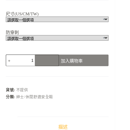
尺寸(US/CM/TW)
防穿刺
N5705B01
加入購物車
黑
色
休
閒
縫
貨號:
不提供
線
分類:
紳士/休閒舒適安全鞋
造
型
安
全
鞋
描述
工