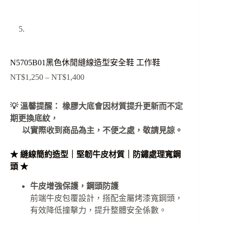
N5705B01黑色休閒縫線造型安全鞋 工作鞋
NT$
1,250
–
NT$
1,400
價
格
範
💡 溫馨提醒： 橡膠大底會因材質提升更新而不定
圍：
期更換底紋，
NT$1,250
以實際收到商品為主，不便之處，敬請見諒。
到
NT$1,400
★ 縫線簡約造型｜堅韌牛皮材質｜防鏽處理寬鋼
頭 ★
牛皮增強保護，鋼頭防護
前端牛皮包覆設計，搭配金屬烤漆寬鋼頭，
有效降低撞擊力，提升整體安全係數。