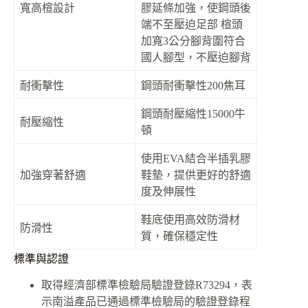
寬高楦設計
膠延條加強，使鋼頭後
端不至壓迫足部 楦頭
加寬3公分腳背圍符合
國人腳型，不壓迫腳背
耐衝擊性
鋼頭耐衝擊性200焦耳
鋼頭耐壓縮性15000牛
耐壓縮性
頓
使用EVA結合半插乳膠
加強穿著舒適
鞋墊，提供更好的舒適
度及伸展性
鞋底使用高效防滑材
防滑性
質，確保穩定性
標準與認證
取得經濟部標準檢驗局驗證登錄R73294，表
示南溢產品已通過標準檢驗局的驗證登錄程