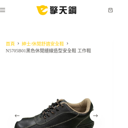
跳
至
購
主
物
要
車
內
容
首頁
紳士/休閒舒適安全鞋
N5705B01黑色休閒縫線造型安全鞋 工作鞋