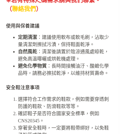
❈若有特殊尺碼需求請與我們聯繫。
（
聯絡我們
）
使用與保養建議
定期清潔
：建議使用軟布或軟毛刷，沾取少
量清潔劑擦拭污漬，保持鞋面乾淨。
自然風乾
：清潔後請置於陰涼通風處晾乾，
避免高溫曝曬或烘乾機處理。
避免化學物質
：長時間接觸油汙、酸鹼化學
品時，請務必擦拭乾淨，以維持材質壽命。
安全鞋注意事項
選擇符合工作需求的鞋款，例如需要穿透刺
防護的鞋款、防滑鞋款等等。
確認鞋子是否符合國家安全標準，例如
CNS20345。
穿著安全鞋時，一定要將鞋帶綁好，以免鞋