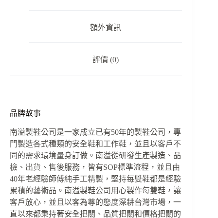
作
鞋
額外資訊
數
量
評價 (0)
品牌故事
南溢製鞋公司是一家成立已有50年的製鞋公司，專
門製造各式種類的安全鞋和工作鞋，並且以客戶不
同的需求環境量身訂做。南溢從研發生產製造、品
檢、出貨、售後服務，皆有SOP標準流程，並且由
40年老經驗師傅純手工精製，堅持每雙鞋都是經驗
累積的藝術品。南溢製鞋公司用心製作每雙鞋，讓
客戶放心，並且以客為尊的態度深耕台灣市場，一
直以來都秉持著安全把關、品質把關和價格把關的