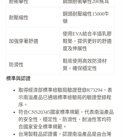
耐衝擊性
鋼頭耐衝擊性200焦耳
鋼頭耐壓縮性15000牛
耐壓縮性
頓
使用EVA結合半插乳膠
加強穿著舒適
鞋墊，提供更好的舒適
度及伸展性
鞋底使用高效防滑材
防滑性
質，確保穩定性
標準與認證
取得經濟部標準檢驗局驗證登錄R73294，表
示南溢產品已通過標準檢驗局的驗證登錄程
序。
符合CNS20345國家標準規範，代表南溢產品
的安全性、穩定性、防滑性、耐油性等均符
合國家安全標準規範。
台灣製鞋品認證書，認證南溢產品是由台灣