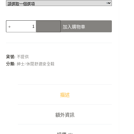
N5720B01
加入購物車
夜
間
反
光
織
貨號:
不提供
帶
分類:
紳士/休閒舒適安全鞋
條
紋
安
全
鞋
描述
工
作
鞋
額外資訊
數
量