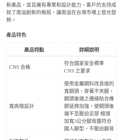
新產品，並且擁有專業和設計能力，客戶的支持成
就了南溢創新的格局，讓南溢在台灣市場上發光發
熱。
產品特色
產品特點
詳細說明
符合國家安全標準
CNS 合格
CNS 之要求
使用金屬鋼料改良過的
寬鋼頭，穿著不夾腳，
鋼頭後端之邊緣貼合橡
寬高楦設計
膠延條加強，使鋼頭後
端不至壓迫足部 楦頭
加寬3公分腳背圍符合
國人腳型，不壓迫腳背