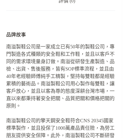
評價 (0)
品牌故事
南溢製鞋公司是一家成立已有50年的製鞋公司，專
門製造各式種類的安全鞋和工作鞋，並且以客戶不
同的需求環境量身訂做。南溢從研發生產製造、品
檢、出貨、售後服務，皆有SOP標準流程，並且由
40年老經驗師傅純手工精製，堅持每雙鞋都是經驗
累積的藝術品。南溢製鞋公司用心製作每雙鞋，讓
客戶放心，並且以客為尊的態度深耕台灣市場，一
直以來都秉持著安全把關、品質把關和價格把關的
原則。
南溢製鞋公司的擎天鋼安全鞋符合CNS 20345國家
標準製作，並且投保了1000萬產品責任險，為勞工
朋友提供安全保障。此外，南溢製鞋公司不斷研發