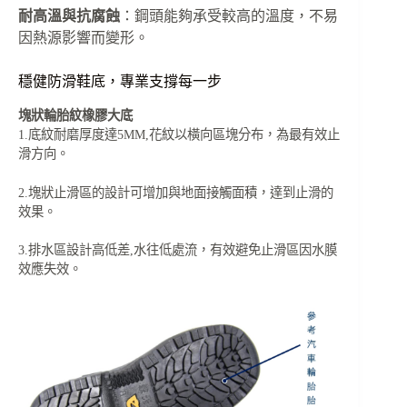
耐高溫與抗腐蝕
：鋼頭能夠承受較高的溫度，不易
因熱源影響而變形。
穩健防滑鞋底，專業支撐每一步
塊狀輪胎紋橡膠大底
1.底紋耐磨厚度達5MM,花紋以橫向區塊分布，為最有效止
滑方向。
2.塊狀止滑區的設計可增加與地面接觸面積，達到止滑的
效果。
3.排水區設計高低差,水往低處流，有效避免止滑區因水膜
效應失效。