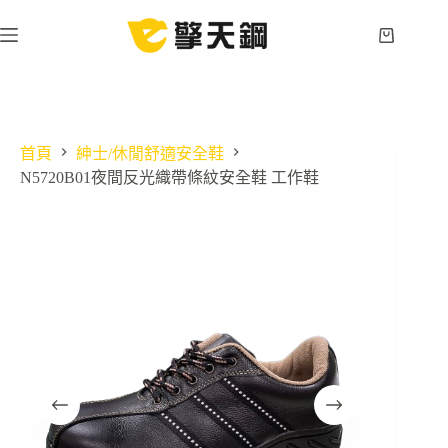
跳
至
購
主
物
要
車
內
容
首頁
紳士/休閒舒適安全鞋
N5720B01夜間反光織帶條紋安全鞋 工作鞋