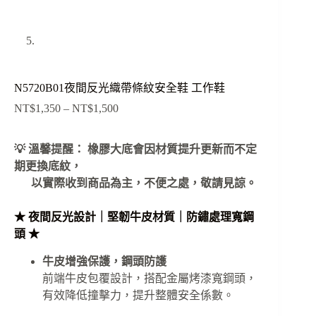
N5720B01夜間反光織帶條紋安全鞋 工作鞋
NT$
1,350
–
NT$
1,500
價
格
範
💡 溫馨提醒： 橡膠大底會因材質提升更新而不定
圍：
期更換底紋，
NT$1,350
以實際收到商品為主，不便之處，敬請見諒。
到
NT$1,500
★ 夜間反光設計｜堅韌牛皮材質｜防鏽處理寬鋼
頭 ★
牛皮增強保護，鋼頭防護
前端牛皮包覆設計，搭配金屬烤漆寬鋼頭，
有效降低撞擊力，提升整體安全係數。