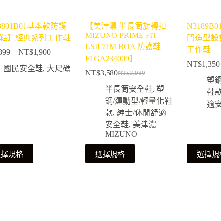
3801B01基本款防護
【美津濃 半長筒旋轉扣
N3189
MIZUNO PRIME FIT
鞋】經典系列工作鞋
門造型設
LSII 71M BOA 防護鞋 _
工作鞋
899
–
NT$
1,900
價
F1GA234009】
NT$
1,350
格
國民安全鞋
,
大尺碼
NT$
3,580
NT$
3,980
範
原
目
塑鋼
半長筒安全鞋
,
塑
圍：
始
前
鞋
NT$899
鋼/運動型/輕量化鞋
價
價
適
到
款
,
紳士/休閒舒適
格：
格：
NT$1,900
安全鞋
,
美津濃
NT$3,980。
NT$3,580。
MIZUNO
此
此
選擇規格
選擇規格
選擇規
產
產
品
品
有
有
多
多
種
種
款
款