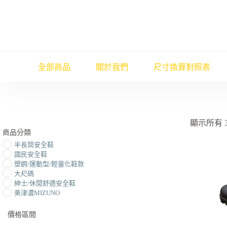
跳
至
主
要
內
容
全部商品
關於我們
尺寸換算對照表
顯示所有 
商品分類
半長筒安全鞋
國民安全鞋
塑鋼/運動型/輕量化鞋款
大尺碼
紳士/休閒舒適安全鞋
美津濃MIZUNO
價格區間