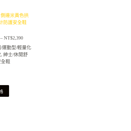
B01側邊米黃色拱
計防護安全鞋
–
NT$
2,390
價
格
/運動型/輕量化
範
款
,
紳士/休閒舒
圍：
安全鞋
NT$1,350
到
NT$2,390
格