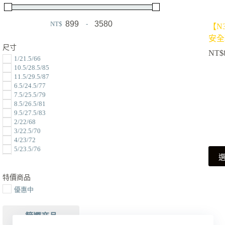
NT$
-
【N
Minimum Price
Maximum Price
安全
尺寸
NT$
1/21.5/66
10.5/28.5/85
11.5/29.5/87
6.5/24.5/77
7.5/25.5/79
8.5/26.5/81
9.5/27.5/83
2/22/68
3/22.5/70
4/23/72
5/23.5/76
此
6/24/76
產
7/25/78
8/26/80
品
特價商品
9/27/82
有
優惠中
10/28/84
多
11/29/86
12/30/88
種
篩選商品
13/31/90
款