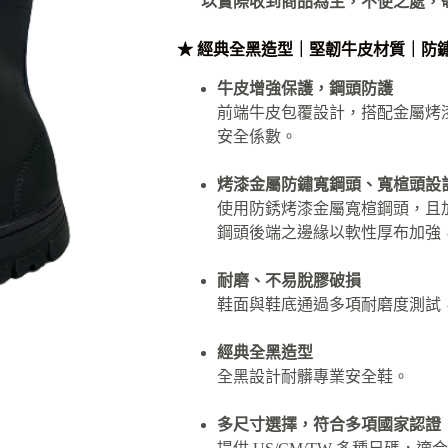
以實際收到商品為主，不便之處，
NT$1,050
到
★ 經典全黑造型｜堅韌牛皮材質｜防鏽
NT$1,200
牛皮增強保護，鋼頭防護
前端牛皮包覆設計，搭配金屬烤
安全係數。
烤漆金屬防鏽寬鋼頭、寬楦頭設
使用防銹烤漆金屬寬楦鋼頭，且
鋼頭後端之邊緣以軟性厚布加強
耐磨、不易脫膠破損
鞋面與鞋底通過多項耐磨度測試
經典全黑造型
全黑設計耐髒專業安全鞋。
多尺寸選擇，符合多項國家認證