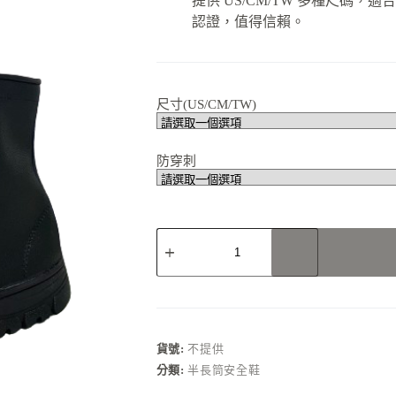
提供 US/CM/TW 多種尺碼
認證，值得信賴。
尺寸(US/CM/TW)
防穿刺
N2313B01
電
銲
經
典
全
黑
貨號:
不提供
側
分類:
半長筒安全鞋
拉