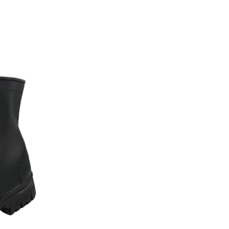
鍊
設
計
安
全
鞋
工
作
鞋
數
量