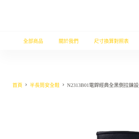
跳
至
主
要
內
容
全部商品
關於我們
尺寸換算對照表
首頁
半長筒安全鞋
N2313B01電銲經典全黑側拉鍊