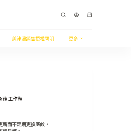
購
物
車
美津濃銷售授權聲明
更多
全鞋 工作鞋
升更新而不定期更換底紋，