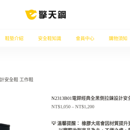
鞋墊介紹
安全鞋知識
會員中心
購物須知
設計安全鞋 工作鞋
N2313B01電銲經典全黑側拉鍊設計安
NT$
1,050
–
NT$
1,200
價
格
範
💡 溫馨提醒： 橡膠大底會因材質提
圍：