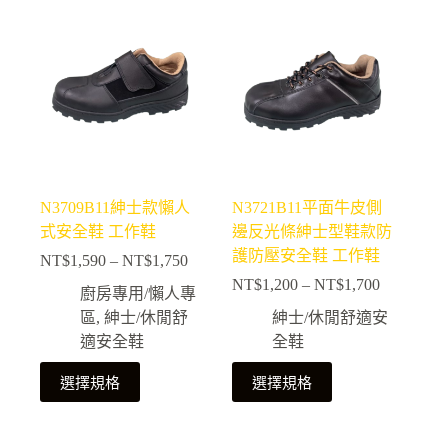
有
有
多
多
種
種
款
款
式。
式。
可
可
在
在
產
產
N3709B11紳士款懶人
N3721B11平面牛皮側
品
品
式安全鞋 工作鞋
邊反光條紳士型鞋款防
頁
頁
護防壓安全鞋 工作鞋
NT$
1,590
–
NT$
1,750
面
面
價
NT$
1,200
–
NT$
1,700
選
選
格
價
廚房專用/懶人專
擇
擇
範
格
區
,
紳士/休閒舒
紳士/休閒舒適安
選
選
圍：
範
適安全鞋
全鞋
NT$1,590
項
項
圍：
此
此
到
NT$1,200
選擇規格
選擇規格
NT$1,750
產
產
到
NT$1,700
品
品
有
有