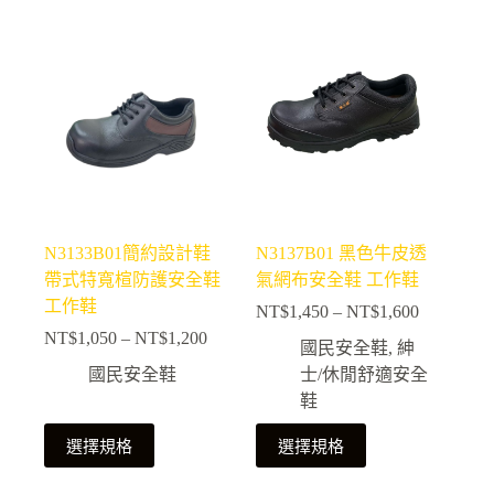
NT$1,750
品
品
有
有
多
多
種
種
款
款
式。
式。
可
可
在
在
產
產
N3133B01簡約設計鞋
N3137B01 黑色牛皮透
品
品
帶式特寬楦防護安全鞋
氣網布安全鞋 工作鞋
頁
頁
工作鞋
NT$
1,450
–
NT$
1,600
面
面
價
NT$
1,050
–
NT$
1,200
選
選
價
格
國民安全鞋
,
紳
擇
擇
格
範
國民安全鞋
士/休閒舒適安全
選
選
範
圍：
鞋
NT$1,450
項
項
圍：
此
此
到
NT$1,050
選擇規格
選擇規格
NT$1,600
產
產
到
NT$1,200
品
品