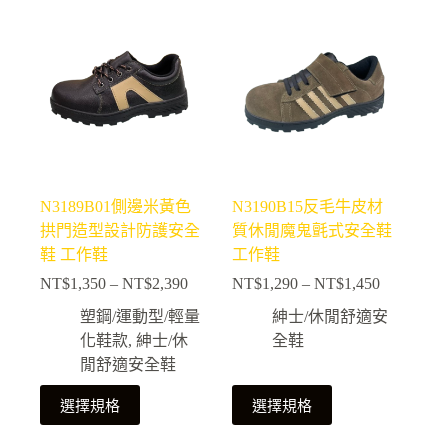
有
有
多
多
種
種
款
款
式。
式。
可
可
在
在
產
產
N3189B01側邊米黃色
N3190B15反毛牛皮材
品
品
拱門造型設計防護安全
質休閒魔鬼氈式安全鞋
頁
頁
鞋 工作鞋
工作鞋
面
面
NT$
1,350
–
NT$
2,390
NT$
1,290
–
NT$
1,450
選
選
價
價
擇
擇
格
格
塑鋼/運動型/輕量
紳士/休閒舒適安
選
選
範
範
化鞋款
,
紳士/休
全鞋
項
項
圍：
圍：
閒舒適安全鞋
NT$1,350
NT$1,290
此
此
到
到
選擇規格
選擇規格
NT$2,390
NT$1,450
產
產
品
品