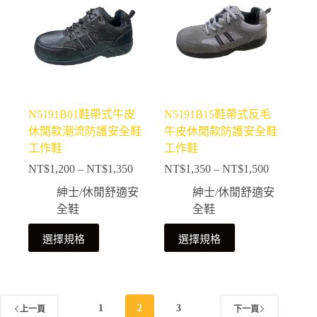
種
種
款
款
式。
式。
可
可
在
在
產
產
N5191B01鞋帶式牛皮
N5191B15鞋帶式反毛
品
品
休閒款潮流防護安全鞋
牛皮休閒款防護安全鞋
頁
頁
工作鞋
工作鞋
面
面
NT$
1,200
–
NT$
1,350
NT$
1,350
–
NT$
1,500
選
選
價
價
擇
擇
格
格
紳士/休閒舒適安
紳士/休閒舒適安
選
選
範
範
全鞋
全鞋
項
項
圍：
圍：
此
此
NT$1,200
NT$1,350
選擇規格
選擇規格
產
產
到
到
NT$1,350
NT$1,500
品
品
有
有
多
多
1
2
3
上一頁
下一頁