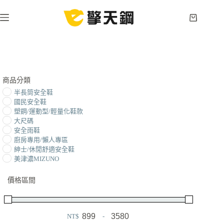
跳
至
購
主
物
要
車
內
容
商品分類
半長筒安全鞋
國民安全鞋
塑鋼/運動型/輕量化鞋款
大尺碼
安全雨鞋
廚房專用/懶人專區
紳士/休閒舒適安全鞋
美津濃MIZUNO
價格區間
NT$
-
Minimum Price
Maximum Price