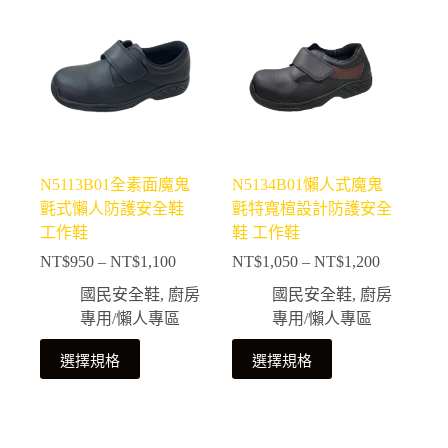
多
多
種
種
款
款
式。
式。
可
可
在
在
產
產
N5113B01全素面魔鬼
N5134B01懶人式魔鬼
品
品
氈式懶人防護安全鞋
氈特寬楦設計防護安全
頁
頁
工作鞋
鞋 工作鞋
面
面
NT$
950
–
NT$
1,100
NT$
1,050
–
NT$
1,200
選
選
價
價
擇
擇
格
格
國民安全鞋
,
廚房
國民安全鞋
,
廚房
選
選
範
範
專用/懶人專區
專用/懶人專區
項
項
圍：
圍：
此
此
NT$950
NT$1,050
選擇規格
選擇規格
產
產
到
到
NT$1,100
NT$1,200
品
品
有
有
多
多