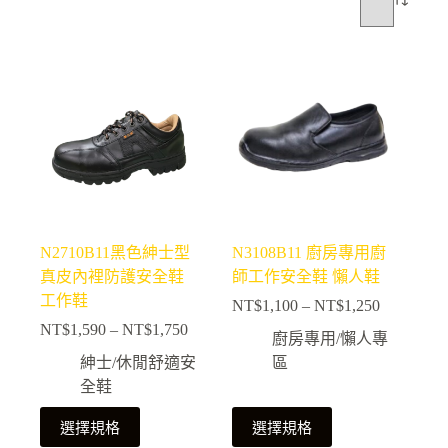
N2710B11黑色紳士型
N3108B11 廚房專用廚
真皮內裡防護安全鞋
師工作安全鞋 懶人鞋
工作鞋
NT$
1,100
–
NT$
1,250
價
NT$
1,590
–
NT$
1,750
價
格
廚房專用/懶人專
格
範
紳士/休閒舒適安
區
範
圍：
全鞋
NT$1,100
圍：
此
此
到
NT$1,590
選擇規格
選擇規格
NT$1,250
產
產
到