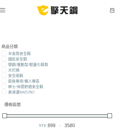
跳
至
購
主
物
要
車
內
容
商品分類
半長筒安全鞋
國民安全鞋
塑鋼/運動型/輕量化鞋款
大尺碼
安全雨鞋
廚房專用/懶人專區
紳士/休閒舒適安全鞋
美津濃MIZUNO
價格區間
NT$
-
Minimum Price
Maximum Price