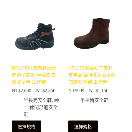
品
品
有
有
多
多
種
種
款
款
式。
式。
可
可
在
在
產
產
N5217B01運動款反光
N5313B02反毛牛皮材
品
品
條造型設計 半高筒防
質半高筒側拉鍊魔鬼氈
頁
頁
護安全鞋 工作鞋
防護安全鞋 工作鞋
面
面
NT$
2,690
–
NT$
2,850
NT$
999
–
NT$
1,150
選
選
價
價
擇
擇
格
格
半長筒安全鞋
,
紳
半長筒安全鞋
選
選
範
範
士/休閒舒適安全
項
項
圍：
圍：
鞋
NT$2,690
NT$999
此
此
到
到
選擇規格
選擇規格
NT$2,850
NT$1,150
產
產