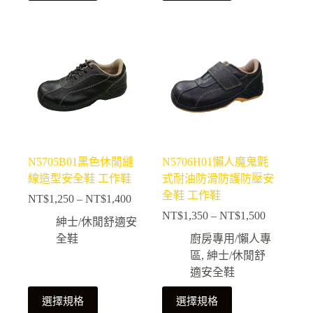
品
品
有
有
多
多
種
種
款
款
式。
式。
可
可
在
在
產
產
N5705B01黑色休閒縫
N5706H01懶人魔鬼氈
品
品
線造型安全鞋 工作鞋
式耐油防滑防護防壓安
頁
頁
全鞋 工作鞋
NT$
1,250
–
NT$
1,400
面
面
價
NT$
1,350
–
NT$
1,500
選
選
格
價
紳士/休閒舒適安
擇
擇
範
格
全鞋
廚房專用/懶人專
選
選
圍：
範
區
,
紳士/休閒舒
NT$1,250
項
項
圍：
適安全鞋
到
NT$1,350
NT$1,400
此
此
到
選擇規格
選擇規格
NT$1,500
產
產