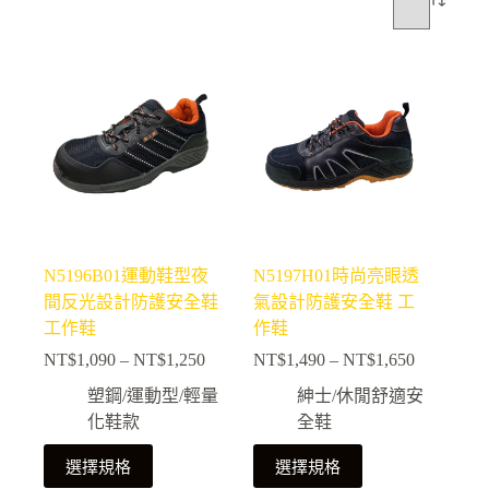
N5196B01運動鞋型夜
N5197H01時尚亮眼透
間反光設計防護安全鞋
氣設計防護安全鞋 工
工作鞋
作鞋
NT$
1,090
–
NT$
1,250
NT$
1,490
–
NT$
1,650
價
價
格
格
塑鋼/運動型/輕量
紳士/休閒舒適安
範
範
化鞋款
全鞋
圍：
圍：
此
此
NT$1,090
NT$1,490
選擇規格
選擇規格
產
產
到
到