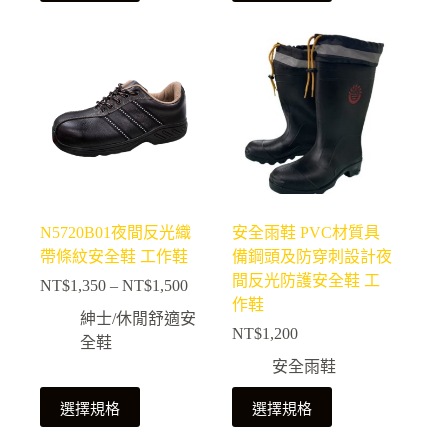
品
品
有
有
多
多
種
種
款
款
式。
式。
可
可
在
在
產
產
N5720B01夜間反光織
安全雨鞋 PVC材質具
品
品
帶條紋安全鞋 工作鞋
備鋼頭及防穿刺設計夜
頁
頁
間反光防護安全鞋 工
NT$
1,350
–
NT$
1,500
面
面
價
作鞋
選
選
格
紳士/休閒舒適安
NT$
1,200
擇
擇
範
全鞋
選
選
圍：
安全雨鞋
NT$1,350
項
項
此
此
到
選擇規格
選擇規格
NT$1,500
產
產
品
品