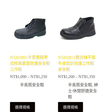
NT$1,250
NT$1,650
品
品
有
有
多
多
種
種
款
款
式。
式。
可
可
在
在
產
產
N5201B01半長筒鞋帶
N5202B11雙拉鍊平面
品
品
式經典素面防護安全鞋
牛皮設計防護工作鞋
頁
頁
工作鞋
安全鞋
面
面
NT$
1,090
–
NT$
1,250
NT$
1,200
–
NT$
1,350
選
選
價
價
擇
擇
格
格
半長筒安全鞋
半長筒安全鞋
,
紳
選
選
範
範
士/休閒舒適安全
項
項
圍：
圍：
鞋
NT$1,090
NT$1,200
此
此
到
到
選擇規格
選擇規格
NT$1,250
NT$1,350
產
產