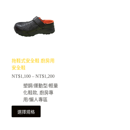
有
有
多
多
種
種
款
款
式。
式。
可
可
在
在
產
產
拖鞋式安全鞋 廚房用
品
品
安全鞋
頁
頁
NT$
1,100
–
NT$
1,200
面
面
價
選
選
格
塑鋼/運動型/輕量
擇
擇
範
化鞋款
,
廚房專
選
選
圍：
用/懶人專區
NT$1,100
項
項
此
到
選擇規格
NT$1,200
產
品