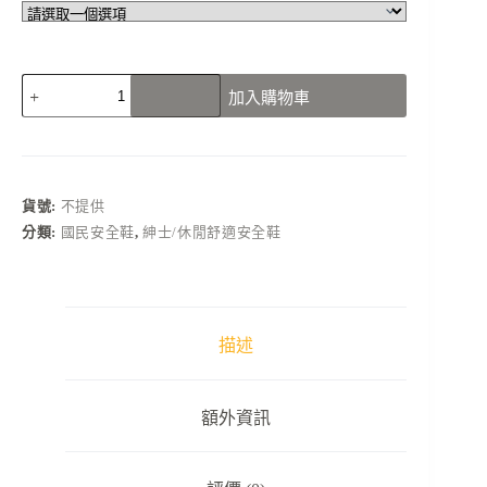
N3137B01
加入購物車
黑
色
牛
皮
透
貨號:
不提供
氣
分類:
國民安全鞋
,
紳士/休閒舒適安全鞋
網
布
安
全
鞋
描述
工
作
鞋
額外資訊
數
量