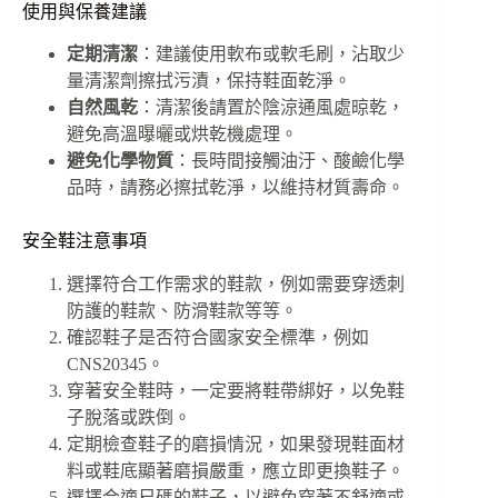
使用與保養建議
定期清潔
：建議使用軟布或軟毛刷，沾取少
量清潔劑擦拭污漬，保持鞋面乾淨。
自然風乾
：清潔後請置於陰涼通風處晾乾，
避免高溫曝曬或烘乾機處理。
避免化學物質
：長時間接觸油汙、酸鹼化學
品時，請務必擦拭乾淨，以維持材質壽命。
安全鞋注意事項
選擇符合工作需求的鞋款，例如需要穿透刺
防護的鞋款、防滑鞋款等等。
確認鞋子是否符合國家安全標準，例如
CNS20345。
穿著安全鞋時，一定要將鞋帶綁好，以免鞋
子脫落或跌倒。
定期檢查鞋子的磨損情況，如果發現鞋面材
料或鞋底顯著磨損嚴重，應立即更換鞋子。
選擇合適尺碼的鞋子，以避免穿著不舒適或