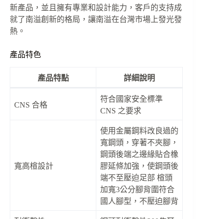
新產品，並且擁有專業和設計能力，客戶的支持成
就了南溢創新的格局，讓南溢在台灣市場上發光發
熱。
產品特色
產品特點
詳細說明
符合國家安全標準
CNS 合格
CNS 之要求
使用金屬鋼料改良過的
寬鋼頭，穿著不夾腳，
鋼頭後端之邊緣貼合橡
寬高楦設計
膠延條加強，使鋼頭後
端不至壓迫足部 楦頭
加寬3公分腳背圍符合
國人腳型，不壓迫腳背