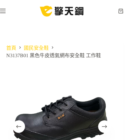
跳
至
購
主
物
要
車
內
容
首頁
國民安全鞋
N3137B01 黑色牛皮透氣網布安全鞋 工作鞋