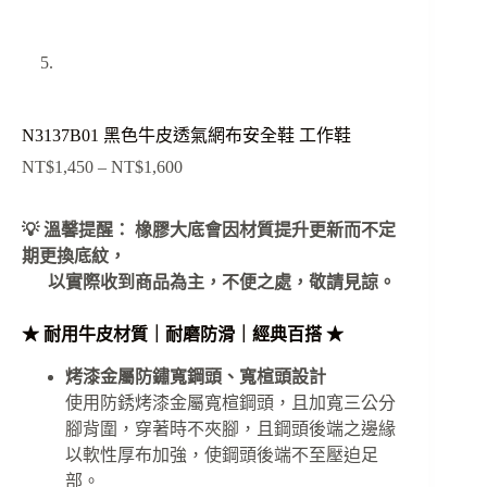
N3137B01 黑色牛皮透氣網布安全鞋 工作鞋
NT$
1,450
–
NT$
1,600
價
格
範
💡 溫馨提醒： 橡膠大底會因材質提升更新而不定
圍：
期更換底紋，
NT$1,450
以實際收到商品為主，不便之處，敬請見諒。
到
NT$1,600
★ 耐用牛皮材質｜耐磨防滑｜經典百搭 ★
烤漆金屬防鏽寬鋼頭、寬楦頭設計
使用防銹烤漆金屬寬楦鋼頭，且加寬三公分
腳背圍，穿著時不夾腳，且鋼頭後端之邊緣
以軟性厚布加強，使鋼頭後端不至壓迫足
部。