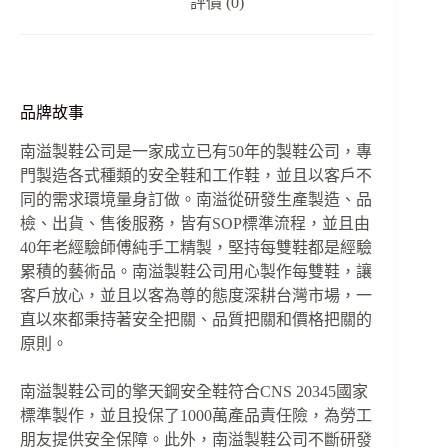
評價 (0)
品牌故事
南溢製鞋公司是一家成立已有50年的製鞋公司，專
門製造各式種類的安全鞋和工作鞋，並且以客戶不
同的需求環境量身訂做。南溢從研發生產製造、品
檢、出貨、售後服務，皆有SOP標準流程，並且由
40年老經驗師傅純手工精製，堅持每雙鞋都是經驗
累積的藝術品。南溢製鞋公司用心製作每雙鞋，讓
客戶放心，並且以客為尊的態度深耕台灣市場，一
直以來都秉持著安全把關、品質把關和價格把關的
原則。
南溢製鞋公司的擎天鋼安全鞋符合CNS 20345國家
標準製作，並且投保了1000萬產品責任險，為勞工
朋友提供安全保障。此外，南溢製鞋公司不斷研發