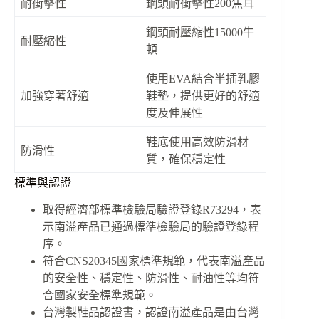
耐衝擊性
鋼頭耐衝擊性200焦耳
鋼頭耐壓縮性15000牛
耐壓縮性
頓
使用EVA結合半插乳膠
加強穿著舒適
鞋墊，提供更好的舒適
度及伸展性
鞋底使用高效防滑材
防滑性
質，確保穩定性
標準與認證
取得經濟部標準檢驗局驗證登錄R73294，表
示南溢產品已通過標準檢驗局的驗證登錄程
序。
符合CNS20345國家標準規範，代表南溢產品
的安全性、穩定性、防滑性、耐油性等均符
合國家安全標準規範。
台灣製鞋品認證書，認證南溢產品是由台灣